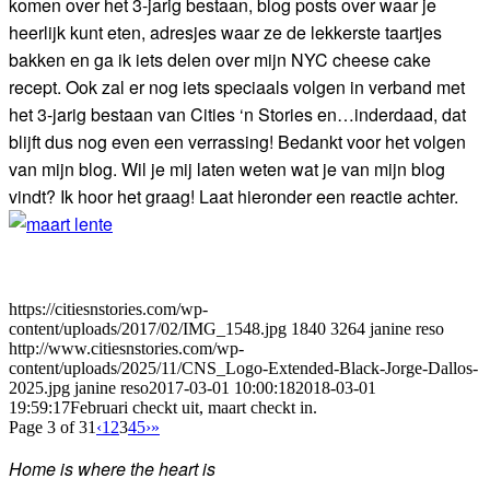
komen over het 3-jarig bestaan, blog posts over waar je
heerlijk kunt eten, adresjes waar ze de lekkerste taartjes
bakken en ga ik iets delen over mijn NYC cheese cake
recept. Ook zal er nog iets speciaals volgen in verband met
het 3-jarig bestaan van Cities ‘n Stories en…inderdaad, dat
blijft dus nog even een verrassing! Bedankt voor het volgen
van mijn blog. Wil je mij laten weten wat je van mijn blog
vindt? Ik hoor het graag! Laat hieronder een reactie achter.
https://citiesnstories.com/wp-
content/uploads/2017/02/IMG_1548.jpg
1840
3264
janine reso
http://www.citiesnstories.com/wp-
content/uploads/2025/11/CNS_Logo-Extended-Black-Jorge-Dallos-
2025.jpg
janine reso
2017-03-01 10:00:18
2018-03-01
19:59:17
Februari checkt uit, maart checkt in.
Page 3 of 31
‹
1
2
3
4
5
›
»
Home is where the heart is