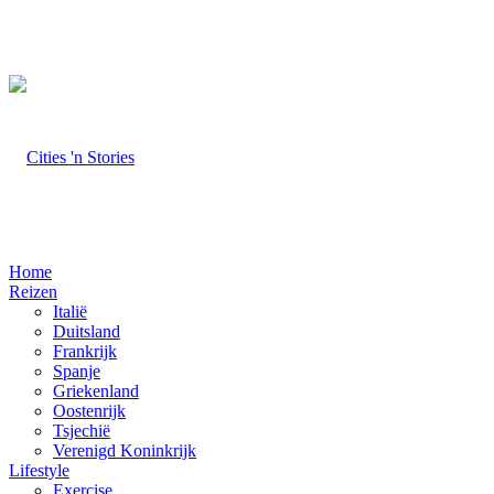
Home
Reizen
Italië
Duitsland
Frankrijk
Spanje
Griekenland
Oostenrijk
Tsjechië
Verenigd Koninkrijk
Lifestyle
Exercise