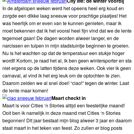
City life: de winter voorbij
In de afgelopen weken werd het opeens heel erg koud en
zorgde een dikke laag sneeuw voor prachtige plaatjes! Het
was heerlijk om er even van te kunnen genieten, maar ik
moet bekennen dat ik het vooral heel fijn vind dat we de lente
tegemoet gaan! De dagen worden alweer langer, en de
narcissen en tulpen in mijn stadstuintje beginnen te groeien.
Nu is het wachten op dat de temperatuur een stukje hoger
wordt! Kortom, je raad het al, ik ben geen wintersporter en sta
niet ergens op de latten tijdens deze weken. Ook vier ik geen
carnaval, al vind ik het erg leuk om de optochten te zien.
Daarom zeiden we al snel doei! “ciao!” tegen de winter. Laat
de lente maar komen!
Maart checkt in
Maart is voor Cities ‘n Stories altijd een feestelijke maand!
Ooit ben ik namelijk in deze maand met Cities ‘n Stories
begonnen! Dit jaar bestaat mijn blog alweer 3 jaar en daarom
staat maart in het teken van feest. Zo zullen er blog posts