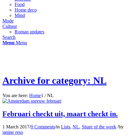
Food
Home deco
Mind
Mode
Cultuur
Roman updates
Search
Menu
Menu
Archive for category: NL
You are here:
Home
1
/
NL
Februari checkt uit, maart checkt in.
1 March 2017
/
0 Comments
/
in
Lists
,
NL
,
Share of the week
/
by
janine reso